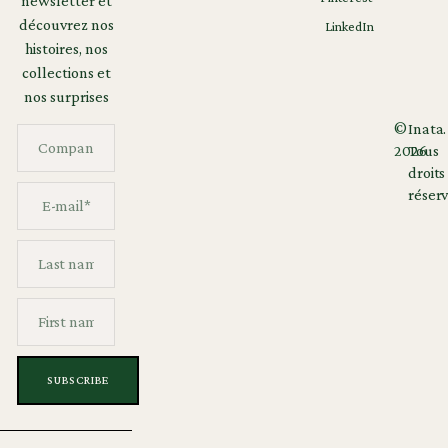
newsletter et
découvrez nos
LinkedIn
histoires, nos
collections et
nos surprises
©
Inata.
2026
Tous
droits
réserv