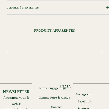
DURABILITÉ ET ENTRETIEN
PRODUITS APPARENTÉS
Coussin Fishbone
Coussin en fourrure
Notre engagement
NEWSLETTER
Instagram
Mentions
RGPD
Abonnez-vous à
Gamme Pure & Alpaga
légales
Facebook
notre
Contact
Pinterest