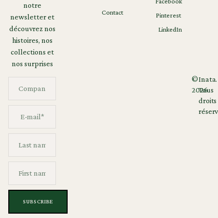
Facebook
notre
Contact
Pinterest
newsletter et
découvrez nos
LinkedIn
histoires, nos
collections et
nos surprises
©
Inata.
2026
Tous
droits
réserv