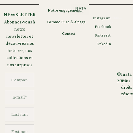
Notre engagement
NEWSLETTER
Instagram
Mentions
RGPD
Abonnez-vous à
Gamme Pure & Alpaga
légales
Facebook
notre
Contact
Pinterest
newsletter et
découvrez nos
LinkedIn
histoires, nos
collections et
nos surprises
©
Inata.
2026
Tous
droits
réserv