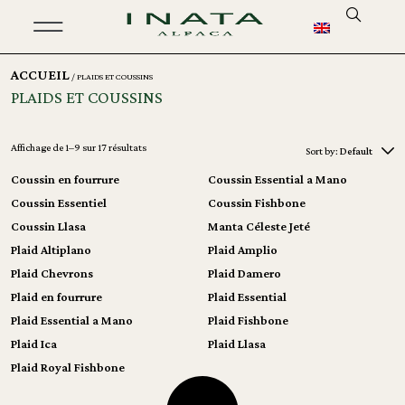
ACCUEIL
/ PLAIDS ET COUSSINS
PLAIDS ET COUSSINS
Affichage de 1–9 sur 17 résultats
Sort by:
Default
Coussin en fourrure
Coussin Essential a Mano
Coussin Essentiel
Coussin Fishbone
Coussin Llasa
Manta Céleste Jeté
Plaid Altiplano
Plaid Amplio
Plaid Chevrons
Plaid Damero
Plaid en fourrure
Plaid Essential
Plaid Essential a Mano
Plaid Fishbone
Plaid Ica
Plaid Llasa
Plaid Royal Fishbone