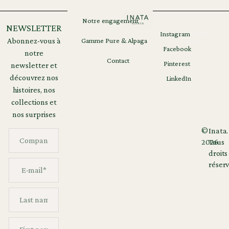
Notre engagement
NEWSLETTER
Instagram
Mentions
RGPD
Abonnez-vous à
Gamme Pure & Alpaga
légales
Facebook
notre
Contact
Pinterest
newsletter et
découvrez nos
LinkedIn
histoires, nos
collections et
nos surprises
©
Inata.
2026
Tous
droits
réserv