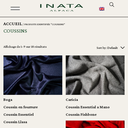
ACCUEIL
/ PRODUITS IDENTIFIÉS “COUSSINS”
COUSSINS
Affichage de 1–9 sur 18 résultats
Sort by:
Default
Boga
Caricia
Coussin en fourrure
Coussin Essential a Mano
Coussin Essentiel
Coussin Fishbone
Coussin Llasa