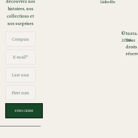
découvrez nos
LinkedIn
histoires, nos
collections et
nos surprises
©
Inata.
2026
Tous
droits
réserv