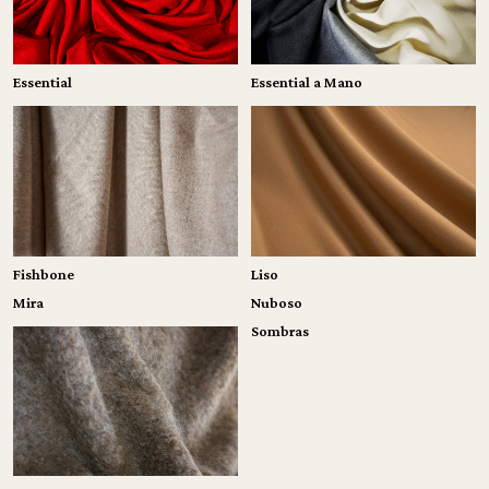
Essential a Mano
Essential
Liso
Fishbone
Mira
Nuboso
Sombras