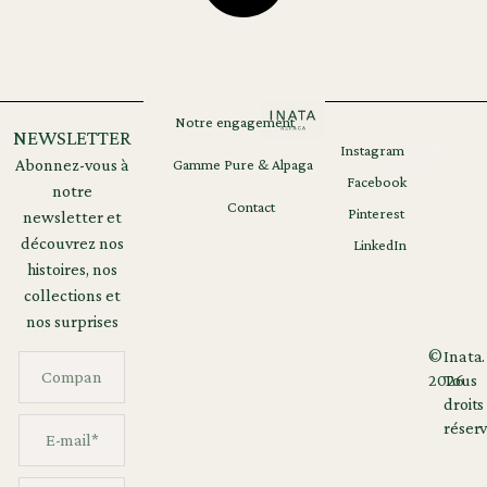
Notre engagement
NEWSLETTER
Instagram
Mentions
RGPD
Abonnez-vous à
Gamme Pure & Alpaga
légales
Facebook
notre
Contact
Pinterest
newsletter et
découvrez nos
LinkedIn
histoires, nos
collections et
nos surprises
©
Inata.
2026
Tous
droits
réserv